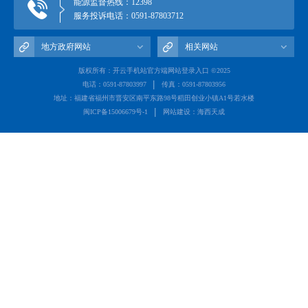
能源监督热线：12398
服务投诉电话：0591-87803712
地方政府网站
相关网站
版权所有：开云手机站官方端网站登录入口 ©2025
电话：0591-87803997
传真：0591-87803956
地址：福建省福州市晋安区南平东路98号稻田创业小镇A1号若水楼
闽ICP备15006679号-1
网站建设：海西天成