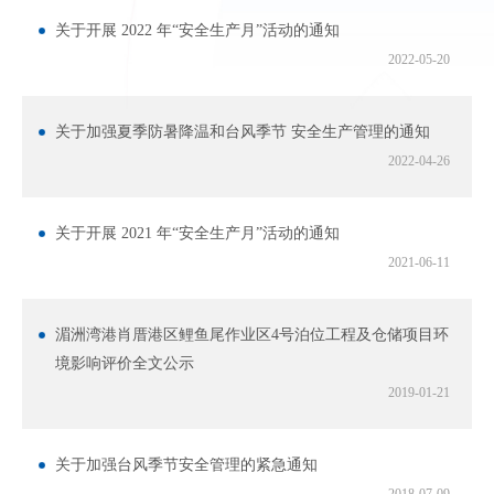
关于开展 2022 年“安全生产月”活动的通知
2022-05-20
关于加强夏季防暑降温和台风季节 安全生产管理的通知
2022-04-26
关于开展 2021 年“安全生产月”活动的通知
2021-06-11
湄洲湾港肖厝港区鲤鱼尾作业区4号泊位工程及仓储项目环
境影响评价全文公示
2019-01-21
关于加强台风季节安全管理的紧急通知